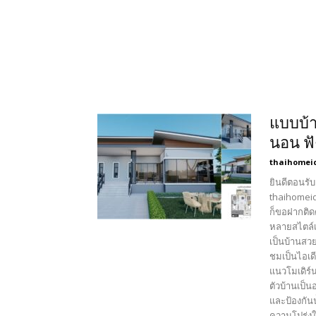
แบบบ้า
นอน ฟั
thaihomei
ยินดีตอนรับ
thaihomeid
ก็ขอฝากติด
หลายสไตล์เ
เป็นบ้านสว
ชมเป็นไอเด
แนวโมเดิร์
ตัวบ้านเป็น
และป้องกัน
ความโปร่งให