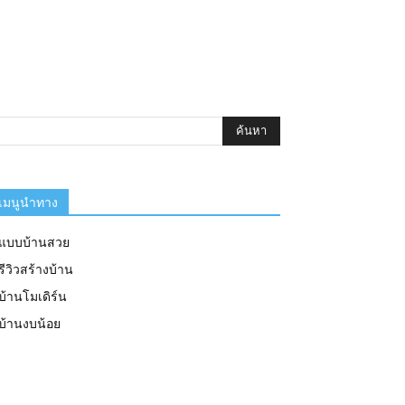
เมนูนำทาง
แบบบ้านสวย
รีวิวสร้างบ้าน
บ้านโมเดิร์น
บ้านงบน้อย