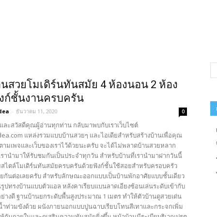
นสวยโมเดิร์นทันสมัย 4 ห้องนอน 2 ห้อง
งก์ชั้นงานครบครัน
dea
-
ธันวาคม 11, 2020
0
และสวัสดีคุณผู้อ่านทุกท่าน กลับมาพบกับเราเว็บไซต์
ea.com แหล่งรวมแบบบ้านสวยๆ และไอเดียสำหรับสร้างบ้านเพื่อคุณ
ตามเพจและเว็บของเราไว้ด้วยนะครับ จะได้ไม่พลาดบ้านสวยหลาก
รานำมาให้รับชมกันเป็นประจำทุกวัน สำหรับบ้านที่เรานำมาฝากวันนี้
ยสไตล์โมเดิร์นทันสมัยครบครันด้วยฟังก์ชั้นใช้สอยสำหรับครอบครัว
ียกันต่อเลยครับ สำหรับลักษณะออกแบบเป็นบ้านพักอาศัยแบบชั้นเดียว
นรูปทรงบ้านแบบตัวแอล หลังคาเรียบแบนลาดเอียงซ้อนเล่นระดับเข้ากับ
อย่างดี ฐานบ้านยกระดับพื้นสูงประมาณ 1 เมตร ทำให้ตัวบ้านดูสวยเด่น
น้ำท่วมขังด้วย ผนังภายนอกแบบปูนฉาบเรียบโทนสีเทาและกระจกเพิ่ม
้กับภายในและดูเสริมความทันสมัยยิ่งขึ้น หน้าบ้านมีระเบียบริเวณปรูตู