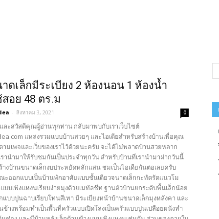
าดเล็กมีระเบียง 2 ห้องนอน 1 ห้องน้ำ
ใช้สอย 48 ตร.ม
dea
-
สิงหาคม 3, 2021
0
และสวัสดีคุณผู้อ่านทุกท่าน กลับมาพบกับเราเว็บไซต์
ea.com แหล่งรวมแบบบ้านสวยๆ และไอเดียสำหรับสร้างบ้านเพื่อคุณ
ตามเพจและเว็บของเราไว้ด้วยนะครับ จะได้ไม่พลาดบ้านสวยหลาก
รานำมาให้รับชมกันเป็นประจำทุกวัน สำหรับบ้านที่เรานำมาฝากวันนี้
สร้างบ้านขนาดเล็กงบประหยัดหลักแสน ชมเป็นไอเดียกันต่อเลยครับ
ณะออกแบบเป็นบ้านพักอาศัยแบบชั้นเดียวจนาดเล็กกะทัดรัดแนวโม
าแบบเพิงแหงนเรียบง่ายมุงด้วยเมทัลชีท ฐานตัวบ้านยกระดับพื้นเล็กน้อย
แบบปูนฉาบเรียบโทนสีเทา มีระเบียงหน้าบ้านขนาดเล็กมุงหลังคา และ
านข้างพร้อมทำเป็นพื้นที่ครัวแบบเปิดโล่งเป็นครัวแบบปูนเปลือยผนังทำ
ว้นช่อง และมีบ้านหลังเล็กด้านข้างแบบเพิงแหงนเช่นกัน ส่วนของภายใน