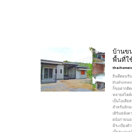
บ้านขน
พื้นที่
thaihomei
ยินดีตอนรับ
thaihomeid
ก็ขอฝากติด
หลายสไตล์เ
เป็นไอเดีย
สำหรับลักษ
เดิร์นหลังค
ผนังภายนอก
มีระเบียงด้
เป็นระแนงเ