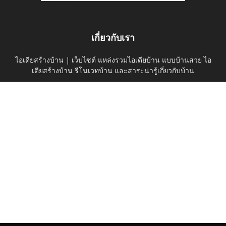
เกี่ยวกับเรา
ไอเดียสร้างบ้าน | เว็บไซต์ แหล่งรวมไอเดียบ้าน แบบบ้านสวย ไอ
เดียสร้างบ้าน รีโนเวทบ้าน และสาระน่ารู้เกี่ยวกับบ้าน
ติดต่อเรา:
thaihomeideas@gmail.com
ติดตามเราได้ที่
ค้นหาบนเว็บไซต์
ดูไอเดียบ้าน
บ้านและสวน
Privacy Policy
© thaihomeidea.com