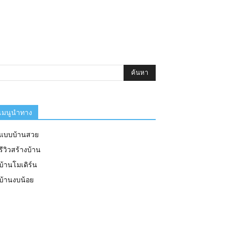
เมนูนำทาง
แบบบ้านสวย
รีวิวสร้างบ้าน
บ้านโมเดิร์น
บ้านงบน้อย