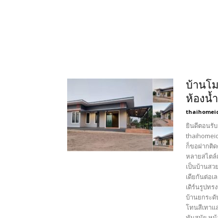
บ้านโม
ห้องน้ำ
thaihomei
ยินดีตอนรับ
thaihomeid
ก็ขอฝากติด
หลายสไตล์เ
เป็นบ้านสวย
เดียกันต่อ
เดิร์นรูปท
บ้านยกระดั
โทนสีเทาแล
ทันสมัย หน้