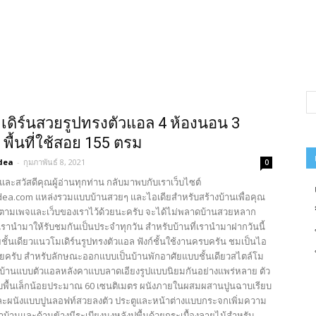
เดิร์นสวยรูปทรงตัวแอล 4 ห้องนอน 3
 พื้นที่ใช้สอย 155 ตรม
dea
-
กุมภาพันธ์ 8, 2021
0
และสวัสดีคุณผู้อ่านทุกท่าน กลับมาพบกับเราเว็บไซต์
ea.com แหล่งรวมแบบบ้านสวยๆ และไอเดียสำหรับสร้างบ้านเพื่อคุณ
ตามเพจและเว็บของเราไว้ด้วยนะครับ จะได้ไม่พลาดบ้านสวยหลาก
รานำมาให้รับชมกันเป็นประจำทุกวัน สำหรับบ้านที่เรานำมาฝากวันนี้
ชั้นเดียวแนวโมเดิร์นรูปทรงตัวแอล ฟังก์ชั้นใช้งานครบครัน ชมเป็นไอ
เลยครับ สำหรับลักษณะออกแบบเป็นบ้านพักอาศัยแบบชั้นเดียวสไตล์โม
รงบ้านแบบตัวแอลหลังคาแบบลาดเอียงรูปแบบนิยมกันอย่างแพร่หลาย ตัว
บพื้นเล็กน้อยประมาณ 60 เซนติเมตร ผนังภายในผสมผสานปูนฉาบเรียบ
ะผนังแบบปูนลอฟท์สวยลงตัว ประตูและหน้าต่างแบบกระจกเพิ่มความ
าบ้านและด้านข้างมีระเบียงมุงหลังปูพื้นด้วยกระเบื้องลายไม้สำหรับ