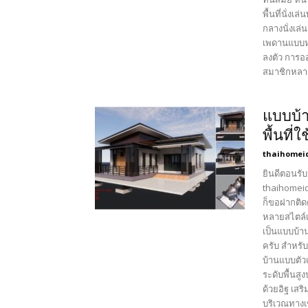
พื้นที่นั่
กลางนั่งเล่
เพดานแบบหล
ลงตัว การอ
สมาชิกหลายค
แบบบ้า
พื้นที
thaihomei
ยินดีตอนรับ
thaihomeid
ก็ขอฝากติด
หลายสไตล์เ
เป็นแบบบ้า
ครับ สำหรั
บ้านแบบตัว
ระดับพื้นส
ด้วยอิฐ เส
บริเวณทางเ