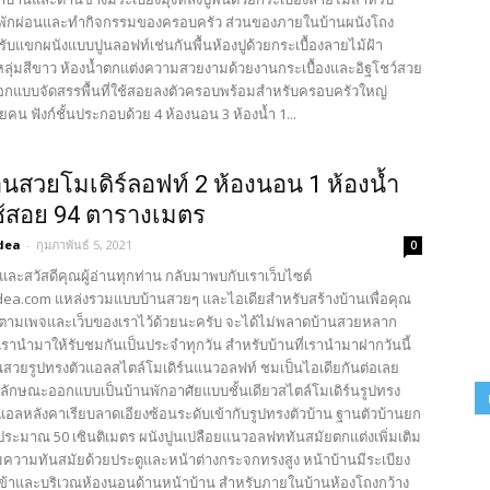
งเล่นพักผ่อนและทำกิจกรรมของครอบครัว ส่วนของภายในบ้านผนังโถง
นรับแขกผนังแบบปูนลอฟท์เช่นกันพื้นห้องปูด้วยกระเบื้องลายไม้ฝ้า
ุ่มสีขาว ห้องน้ำตกแต่งความสวยงามด้วยงานกระเบื้องและอิฐโชว์สวย
อกแบบจัดสรรพื้นที่ใช้สอยลงตัวครอบพร้อมสำหรับครอบครัวใหญ่
น ฟังก์ชั้นประกอบด้วย 4 ห้องนอน 3 ห้องน้ำ 1...
นสวยโมเดิร์ลอฟท์ 2 ห้องนอน 1 ห้องน้ำ
่ใช้สอย 94 ตารางเมตร
dea
-
กุมภาพันธ์ 5, 2021
0
และสวัสดีคุณผู้อ่านทุกท่าน กลับมาพบกับเราเว็บไซต์
ea.com แหล่งรวมแบบบ้านสวยๆ และไอเดียสำหรับสร้างบ้านเพื่อคุณ
ตามเพจและเว็บของเราไว้ด้วยนะครับ จะได้ไม่พลาดบ้านสวยหลาก
รานำมาให้รับชมกันเป็นประจำทุกวัน สำหรับบ้านที่เรานำมาฝากวันนี้
นสวยรูปทรงตัวแอลสไตล์โมเดิร์นแนวอลฟท์ ชมเป็นไอเดียกันต่อเลย
บลักษณะออกแบบเป็นบ้านพักอาศัยแบบชั้นเดียวสไตล์โมเดิร์นรูปทรง
แอลหลังคาเรียบลาดเอียงซ้อนระดับเข้ากับรูปทรงตัวบ้าน ฐานตัวบ้านยก
ูงประมาณ 50 เซินติเมตร ผนังปูนเปลือยแนวอลฟททันสมัยตกแต่งเพิ่มเติม
ริมความทันสมัยด้วยประตูและหน้าต่างกระจกทรงสูง หน้าบ้านมีระเบียง
ข้าและบริเวณห้องนอนด้านหน้าบ้าน สำหรับภายในบ้านห้องโถงกว้าง