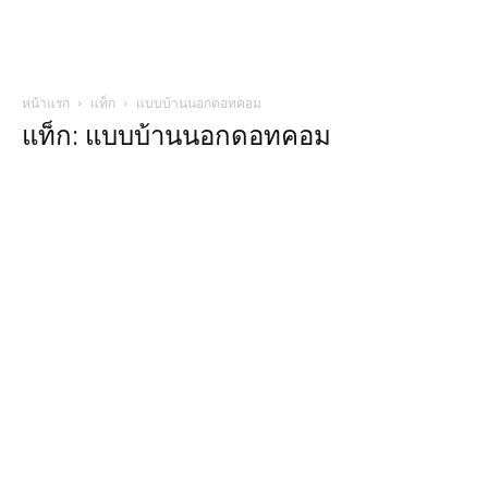
หน้าแรก
แท็ก
แบบบ้านนอกดอทคอม
แท็ก: แบบบ้านนอกดอทคอม