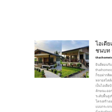
ไอเดีย
ชนบท ร
thaihomei
ยินดีตอนรับ
thaihomeid
ก็ขอฝากติด
หลายสไตล์เ
เป็นไอเดียบ
ลักษณะออกแ
ระดับพื้นส
โครงสร้างเห
แบบกระจกเส
นั่งเล่นพัก