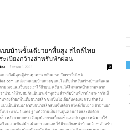
แบบบ้านชั้นเดียวยกพื้นสูง สไตล์ไทย
ะเบียงกว้างสำหรับพักผ่อน
dea
-
สิงหาคม 1, 2024
0
และสวัสดีคุณผู้อ่านทุกท่าน กลับมาพบกับเราเว็บไซต์
ea.com แหล่งรวมแบบบ้านสวยๆ และไอเดียสำหรับสร้างบ้านเพื่อคุณ
ตามเพจและเว็บของเราไว้ด้วยนะครับ จะได้ไม่พลาดบ้านสวยหลาก
รานำมาให้รับชมกันเป็นประจำทุกวัน สำหรับบ้านที่เรานำมาฝากวันนี้
้านทรงจั่วยกพื้นเตี้ยขนาดเล็ก ชมเป็นไอเดียกันต่อเลยครับ สำหรับ
บบเป็นบ้านพักอาศับขนาดเล็กแบบชั้นเดียว สไตล์เรียบง่าย ตัวบ้านยก
ูงขึ้นประมาณ 1 เมตร ฐานตัวบ้านเป็นงานปูนคอนกรีตและต่อด้วย
ล็ก หลังคาแบบทรงจั่วมุงด้วยกระเบื้องแข็งแรง ประตูและหน้าต่างใช้
ริมความทันสมัย เน้นการออกแบบให้มีระเบียงหน้าบ้านกว้างๆ สำหรับ
ผ่อน เหมาะสร้างบ้านพักอาศัย บ้านสวนอยู่แบบสงบไม่วุ่นวาย ขอบคุณ