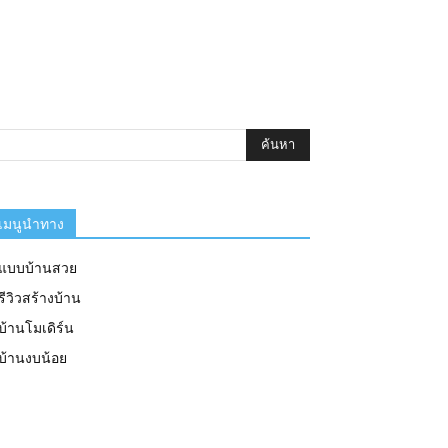
เมนูนำทาง
แบบบ้านสวย
รีวิวสร้างบ้าน
บ้านโมเดิร์น
บ้านงบน้อย