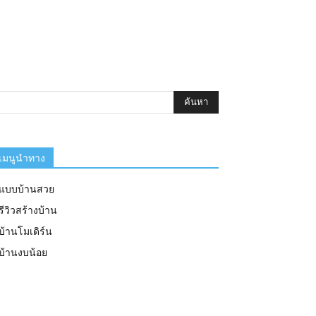
เมนูนำทาง
แบบบ้านสวย
รีวิวสร้างบ้าน
บ้านโมเดิร์น
บ้านงบน้อย