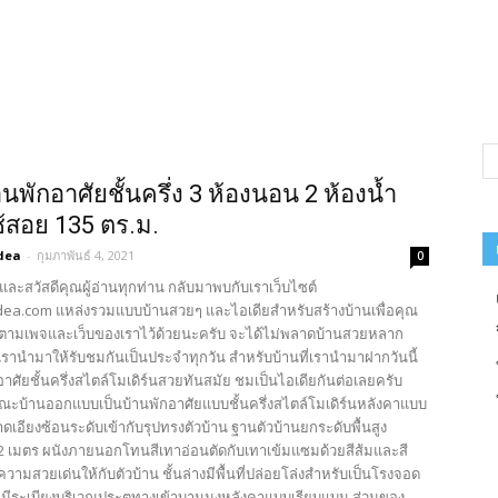
นพักอาศัยชั้นครึ่ง 3 ห้องนอน 2 ห้องน้ำ
ใช้สอย 135 ตร.ม.
dea
-
กุมภาพันธ์ 4, 2021
0
และสวัสดีคุณผู้อ่านทุกท่าน กลับมาพบกับเราเว็บไซต์
ea.com แหล่งรวมแบบบ้านสวยๆ และไอเดียสำหรับสร้างบ้านเพื่อคุณ
ตามเพจและเว็บของเราไว้ด้วยนะครับ จะได้ไม่พลาดบ้านสวยหลาก
รานำมาให้รับชมกันเป็นประจำทุกวัน สำหรับบ้านที่เรานำมาฝากวันนี้
อาศัยชั้นครึ่งสไตล์โมเดิร์นสวยทันสมัย ชมเป็นไอเดียกันต่อเลยครับ
ณะบ้านออกแบบเป็นบ้านพักอาศัยแบบชั้นครึ่งสไตล์โมเดิร์นหลังคาแบบ
เอียงซ้อนระดับเข้ากับรุปทรงตัวบ้าน ฐานตัวบ้านยกระดับพื้นสูง
 เมตร ผนังภายนอกโทนสีเทาอ่อนตัดกับเทาเข้มแซมด้วยสีส้มและสี
ความสวยเด่นให้กับตัวบ้าน ชั้นล่างมีพื้นที่ปล่อยโล่งสำหรับเป็นโรงจอด
นมีระเบียงบริเวณประตูทางเข้าบานมุงหลังคาแบบเรียบแบน ส่วนของ