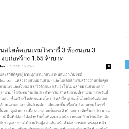
นสไตล์คอนเทมโพรารี่ 3 ห้องนอน 3
ำ งบก่อสร้าง 1.65 ล้าบาท
dea
-
ธันวาคม 15, 2022
0
และสวัสดีคุณผู้อ่านทุกท่าน กลับมาพบกับเราเว็บไซต์
ea.com แหล่งรวมแบบบ้านสวยๆ และไอเดียสำหรับสร้างบ้านเพื่อคุณ
ตามเพจและเว็บของเราไว้ด้วยนะครับ จะได้ไม่พลาดบ้านสวยหลาก
รานำมาให้รับชมกันเป็นประจำทุกวัน สำหรับบ้านที่เรานำมาฝากวันนี้
้านสวยชั้นครึ่งสไตล์คอนเทมโพรารี่หลังใหญ่ ชมเป็นไอเดียกันต่อเลย
บลักษณะออกแบบเป็นบ้านพักอาศัยแบบชั้นครึ่งสไตล์คอนเทมโพรารี่
ั้นหยามุงด้วยกระเบื้องสวยงามแข็งแรง ตัวบ้านยกระดับพื้นสุงประมาณ
ล่างมีพื้นที่ปล่อยโล่งสำหรับเป็นที่จอดรถ ผนังภายนอกบ้านโทนสีเทาตัด
ใช้ประตูแบบงานไม้บานใหญ่สวยเด่น หน้าต่างแบบกระจกทรงสูง หน้า
ียงมุงหลังคาบริเวณประตูทางเข้าบ้านและห้องนอนด้านหน้า ห้องครัวมี