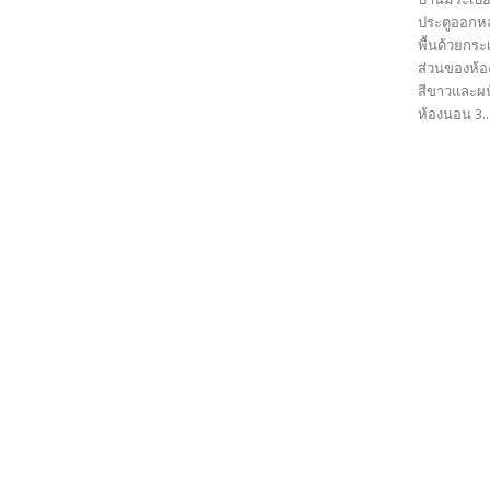
ประตูออกหล
พื้นด้วยกร
ส่วนของห้อง
สีขาวและผน
ห้องนอน 3..