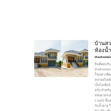
บ้านสว
ห้องน้
thaihomei
ยินดีตอนรับ
thaihomeid
ก็ขอฝากติด
หลายสไตล์เ
เป็นไอเดียบ
ครับ สำหรั
หลังคาทรงป
2 เมตร ชั้น
กับน้ำตาล 
บ้านมีระเบ