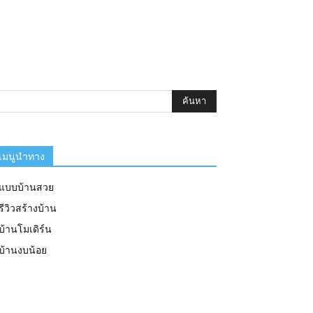
เมนูนำทาง
แบบบ้านสวย
รีวิวสร้างบ้าน
บ้านโมเดิร์น
บ้านงบน้อย