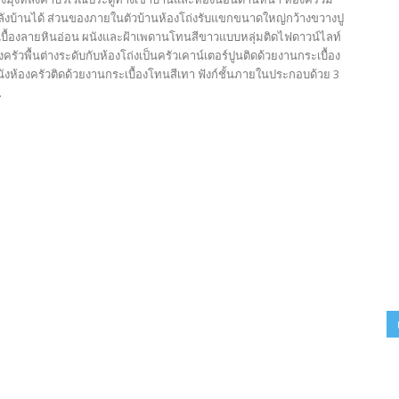
ังบ้านได้ ส่วนของภายในตัวบ้านห้องโถ่งรับแขกขนาดใหญ่กว้างขวางปู
ะเบื้องลายหินอ่อน ผนังและฝ้าเพดานโทนสีขาวแบบหลุ่มติดไฟดาวน์ไลท์
ครัวพื้นต่างระดับกับห้องโถ่งเป็นครัวเคาน์เตอร์ปูนติดด้วยงานกระเบื้อง
ังห้องครัวติดด้วยงานกระเบื้องโทนสีเทา ฟังก์ชั้นภายในประกอบด้วย 3
.