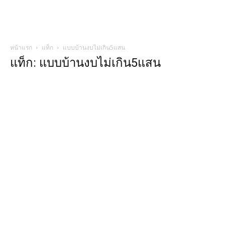
หน้าแรก
แท็ก
แบบบ้านงบไม่เกิน5แสน
แท็ก: แบบบ้านงบไม่เกิน5แสน