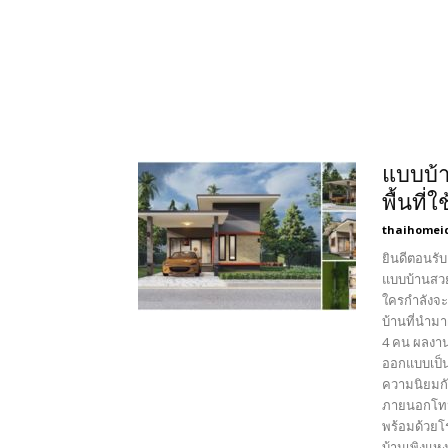
แบบบ้า
พื้นที
thaihomei
ยินดีตอนรับ
แบบบ้านสวย
ใครกำลังจะ
บ้านที่นำม
4 คน ผลงา
ออกแบบเป็นบ
ความนิยมกั
ภายนอกโทนส
พร้อมด้วยโ
บ้านเพิงแหง