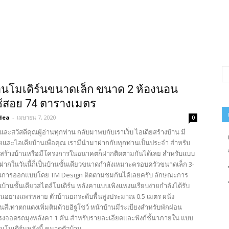
นโมเดิร์นขนาดเล็ก ขนาด 2 ห้องนอน
่ใช้สอย 74 ตารางเมตร
dea
-
เมษายน 7, 2020
0
และสวัสดีคุณผู้อ่านทุกท่าน กลับมาพบกับเราเว็บ ไอเดียสร้างบ้าน มี
และไอเดียบ้านเพื่อคุณ เรามีนำมาฝากกับทุกท่านเป็นประจำ สำหรับ
สร้างบ้านหรือมีโครงการในอนาคตก็ฝากติดตามกันได้เลย สำหรับแบบ
าฝากในวันนี้ก็เป็นบ้านชั้นเดียวขนาดกำลังเหมาะครอบครัวขนาดเล็ก 3-
นการออกแบบโดย TM Design ติดตามชมกันได้เลยครับ ลักษณะการ
้านชั้นเดียวสไตล์โมเดิร์น หลังคาแบบเพิงแหงนเรียบง่ายกำลังได้รับ
นอย่างแพร่หลาย ตัวบ้านยกระดับพื้นสูงประมาณ 0.5 เมตร ผนัง
ีเทาตกแต่งเพิ่มติมด้วยอิฐโชว์ หน้าบ้านมีระเบียงสำหรับพักผ่อน
รงจอดรถมุงหลังคา 1 คัน สำหรับรายละเอียดและฟังก์ชั้นาภายใน แบบ
นโมเดิร์นหลังนี้ ขนาดตัวบ้าน...