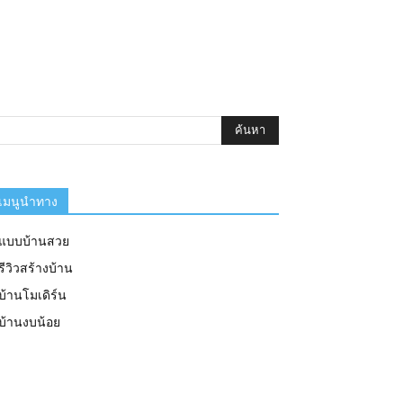
เมนูนำทาง
แบบบ้านสวย
รีวิวสร้างบ้าน
บ้านโมเดิร์น
บ้านงบน้อย