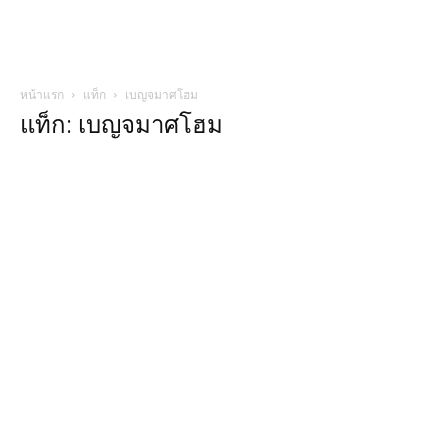
หน้าแรก
แท็ก
เบญจมาศโฮม
แท็ก: เบญจมาศโฮม