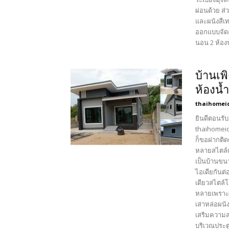
ผ่อนด้วย ส่
และผนังสีเ
ออกแบบจัดส
นอน 2 ห้องน้
บ้านเพ
ห้องน้
thaihomei
ยินดีตอนรับ
thaihomeid
ก็ขอฝากติด
หลายสไตล์เ
เป็นบ้านขนา
ไอเดียกันต
เดียวสไตล์
หลายเพราะป
เสาหล่อผนั
เสริมความส
บริเวณประต