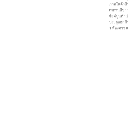
ภายในตัวบ้
เพดานสีขาว
ซิงค์ปูนทำเ
ประตูออกด้า
1 ห้องครัว