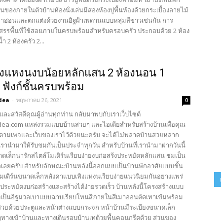
วนของภายในตัวบ้านห้องนั่งเล่นมีสองห้องปูพื้นห้องด้วยกระเบื้องลายไม้
ทาอ่อนและตกแต่งด้วยงานอิฐฝ้าเพดานแบบหลุ่มสีขาวเช่นกัน การ
รรพื้นที่ใช้สอยภายในครบพร้อมสำหรับครอบครัว ประกอบด้วย 2 ห้อง
ำ 2 ห้องครัว 2...
ิงแหงนงบน้อยหลักแสน 2 ห้องนอน 1
ำ ฟังก์ชั้นครบพร้อม
dea
-
พฤษภาคม 26, 2021
0
และสวัสดีคุณผู้อ่านทุกท่าน กลับมาพบกับเราเว็บไซต์
ea.com แหล่งรวมแบบบ้านสวยๆ และไอเดียสำหรับสร้างบ้านเพื่อคุณ
ตามเพจและเว็บของเราไว้ด้วยนะครับ จะได้ไม่พลาดบ้านสวยหลาก
รานำมาให้รับชมกันเป็นประจำทุกวัน สำหรับบ้านที่เรานำมาฝากวันนี้
ดเล็กน่ารักสไตล์โมเดิร์นเรียบง่ายงบก่อสร้งประหยัดหลักแสน ชมเป็น
่อเลยครับ สำหรับลักษณะบ้านหลังนี้ออกแบบเป็นบ้านพักอาศัยแบบชั้น
โมเดิร์นขนาดเล็กหลังคาแบบเพิงแหงนเรียบง่ายแนวนิยมกันอย่างแพร่
ระหยัดงบก่อสร้างและสร้างได้ง่ายรวดเร็ว บ้านหลังนี้โครงสร้างแบบ
งเป็นอิฐมวลเบาแบบฉาบเรียบโทนสีภายในสีเมาอ่อนตัดเทาเข้มพร้อม
วยด้วยประตูและหน้าต่างแบบกระจก หน้าบ้านมีระเบียงขนาดเล็ก
ูทางเข้าบ้านและทางเดินรอบบ้านเทด้วยพื้นคอนกรีตด้วย ส่วนของ