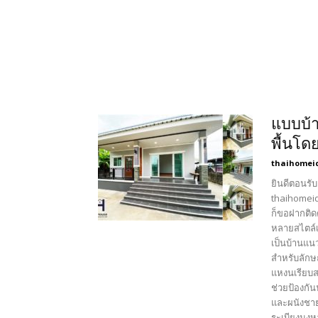
แบบบ้า
พื้นโด
thaihomei
ยินดีตอนรับ
thaihomeid
ก็ขอฝากติด
หลายสไตล์เ
เป็นบ้านแน
สำหรับลักษ
แหงนเรียบส
ช่วยป้องกั
และผนังชาย
ระเบียงมุงห