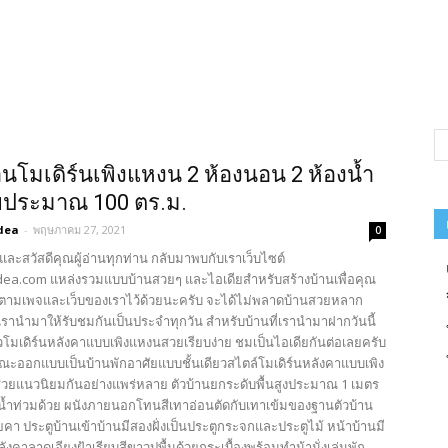
นโมเดิร์นเพิงแหงน 2 ห้องนอน 2 ห้องน้ำ
ยประมาณ 100 ตร.ม.
dea
-
พฤษภาคม 27, 2021
0
และสวัสดีคุณผู้อ่านทุกท่าน กลับมาพบกับเราเว็บไซต์
ea.com แหล่งรวมแบบบ้านสวยๆ และไอเดียสำหรับสร้างบ้านเพื่อคุณ
ตามเพจและเว็บของเราไว้ด้วยนะครับ จะได้ไม่พลาดบ้านสวยหลาก
รานำมาให้รับชมกันเป็นประจำทุกวัน สำหรับบ้านที่เรานำมาฝากวันนี้
วโมเดิร์นหลังคาแบบเพิงแหงนสวยเรียบง่าย ชมเป็นไอเดียกันต่อเลยครับ
ณะออกแบบเป็นบ้านพักอาศัยแบบชั้นเดียวสไตล์โมเดิร์นหลังคาแบบเพิง
วยแนวนิยมกันอย่างแพร่หลาย ตัวบ้านยกระดับพื้นสูงประมาณ 1 เมตร
นน้ำท่วมด้วย ผนังภายนอกโทนสีเทาอ่อนตัดกับเทาเข้มของฐานตัวบ้าน
คา ประตูบ้านเข้าบ้านมีสองฝั่งเป็นประตูกระจกและประตูไม้ หน้าบ้านมี
ลังคาลาดเอียงฝ้าเรียบสีขาวปูพื้นด้วยกระเบื้องพร้อมทำม้านั่งเล่นพัก