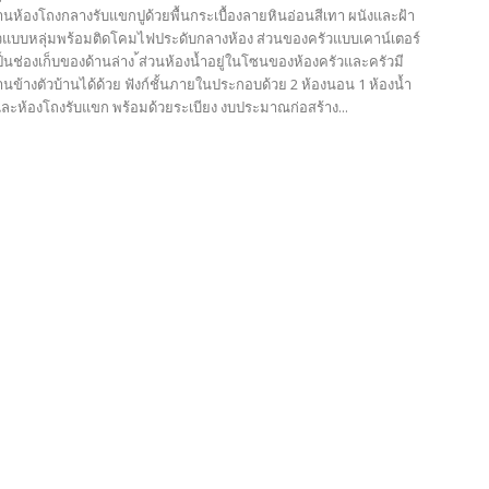
านห้องโถงกลางรับแขกปูด้วยพื้นกระเบื้องลายหินอ่อนสีเทา ผนังและฝ้า
แบบหลุ่มพร้อมติดโคมไฟประดับกลางห้อง ส่วนของครัวแบบเคาน์เตอร์
ป็นช่องเก็บของด้านล่าง ้ส่วนห้องน้ำอยู่ในโซนของห้องครัวและครัวมี
นข้างตัวบ้านได้ด้วย ฟังก์ชั้นภายในประกอบด้วย 2 ห้องนอน 1 ห้องน้ำ
 และห้องโถงรับแขก พร้อมด้วยระเบียง งบประมาณก่อสร้าง...