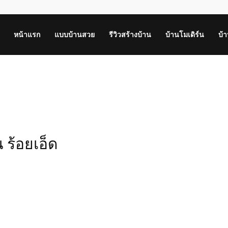
หน้าแรก
แบบบ้านสวย
รีวิวสร้างบ้าน
บ้านโมเดิร์น
บ้
น ร้อยเอ็ด