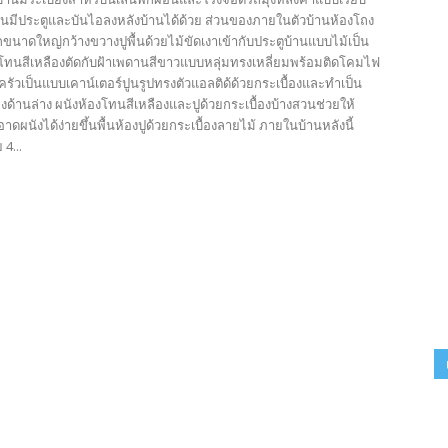
านมีประตูและบันไอลงหลังบ้านได้ด้วย ส่วนของภายในตัวบ้านห้องโถง
ขนาดใหญ่กว้างขวางปูพื้นด้วยไม้ขัดเงาเข้ากับประตูบ้านแบบไม้เป็น
ังโทนสีเหลืองตัดกับฝ้าเพดานสีขาวแบบหลุ่มทรงเหลี่ยมพร้อมติดโคมไฟ
ครัวเป็นแบบเคาน์เตอร์ปูนรูปทรงตัวแอลติด้ด้วยกระเบื้องและทำเป็น
งด้านล่าง ผนังห้องโทนสีเหลืองและปูด้วยกระเบื้องบ้างสวนช่วยให้
ผนังได้ง่ายขึ้นพื้นห้องปูด้วยกระเบื้องลายไม้ ภายในบ้านหลังนี้
4...