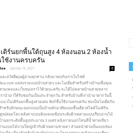
ดิร์นยกพื้นใต้ถุนสูง 4 ห้องนอน 2 ห้องน้ำ
ั้นใช้งานครบครัน
dea
-
เมษายน 19, 2021
0
และสวัสดีคุณผู้อ่านทุกท่าน กลับมาพบกับเราเว็บไซต์
ea.com แหล่งรวมแบบบ้านสวยๆ และไอเดียสำหรับสร้างบ้านเพื่อคุณ
ตามเพจและเว็บของเราไว้ด้วยนะครับ จะได้ไม่พลาดบ้านสวยหลาก
รานำมาให้รับชมกันเป็นประจำทุกวัน สำหรับบ้านที่เรานำมาฝากวันนี้
แนวโมเดิร์นยกพื้นสูงสวยเด่น ฟังก์ชั้นใช้งานครบครัน ชมเป็นไอเดียกัน
 สำหรับลักษณะออกแบบเป็นบ้านพักอาศัยแบบชั้นเดียวสไตล์โมเดิร์น
ุนสูงปล่อยโล่ง หลังคาแบบเพิงแหงนซ้อนระดับฝ้าเพดานแบบเรียบงานไม้
บ้านยกระดับพื้นสูงประมาณ 3 เมตร ผนังภายนอกโทนสีน้ำตาลเขียว
บ้านแบบไม้บานใหญ่เข้ากับฝ้าเพดานชายคา ส่วนหน้าต่างเป็นแบบช่อง
บ้านมีระเบียงสำหรับนั่เล่นพักผ่อนและโรงจอดรถมุงหลังคาแบบเรียบ