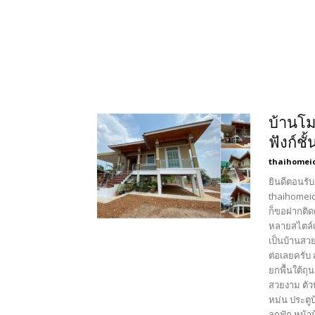
บ้านโมเ
ฟังก์ช
thaihomei
ยินดีตอนรับ
thaihomeid
ก็ขอฝากติด
หลายสไตล์เ
เป็นบ้านสวย
ต่อเลยครับ
ยกพื้นใต้ถ
สวยงาม ตัว
หม่น ประตู
ลูกฟัก หน้า