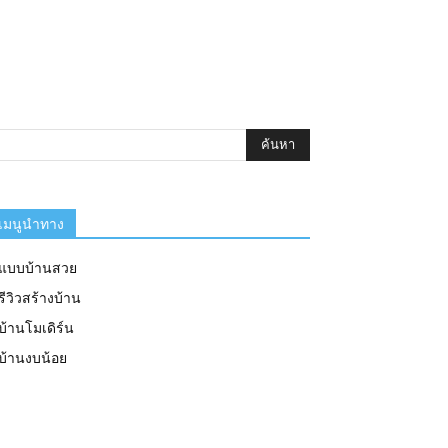
เมนูนำทาง
แบบบ้านสวย
รีวิวสร้างบ้าน
บ้านโมเดิร์น
บ้านงบน้อย