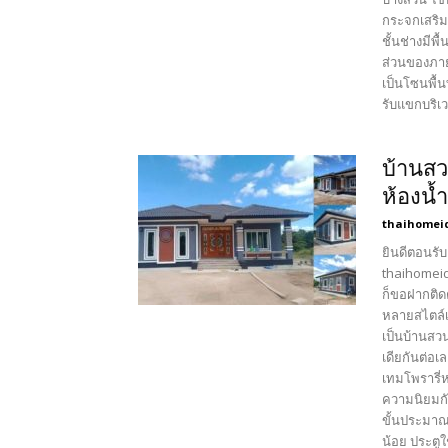
กระจกเสริม
ชั้นช่างมีพ
ส่วนของภายใ
เป็นโซนพื้น
รับแขกบริเว
บ้านสว
ห้องน้
thaihomei
ยินดีตอนรับ
thaihomeid
ก็ขอฝากติด
หลายสไตล์เ
เป็นบ้านสว
เดียกันต่อ
เทมโพรารี่ห
ความนิยมกั
ขั้นประมาณ
น้อย ประตู