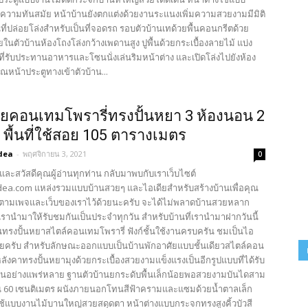
ความทันสมัย หน้าบ้านยังตกแต่งด้วยงานระแนงเพิ่มความสวยงามมีมิติ
ื้นที่ปล่อยโล่งสำหรับเป็นที่จอดรถ รอบตัวบ้านเทด้วยพื้นคอนกรีตด้วย
นตัวบ้านห้องโถงโล่งกว้างเพดานสูง ปูพื้นด้วยกระเบื้องลายไม้ แบ่ง
ที่รับประทานอาหารและโซนนั่งเล่นริมหน้าต่าง และเปิดโล่งไปยังห้อง
ณหน้าประตูทางเข้าตัวบ้าน...
ยคอนเทมโพรารี่ทรงปั้นหยา 3 ห้องนอน 2
ำ พื้นที่ใช้สอย 105 ตารางเมตร
dea
-
พฤศจิกายน 3, 2021
0
และสวัสดีคุณผู้อ่านทุกท่าน กลับมาพบกับเราเว็บไซต์
ea.com แหล่งรวมแบบบ้านสวยๆ และไอเดียสำหรับสร้างบ้านเพื่อคุณ
ตามเพจและเว็บของเราไว้ด้วยนะครับ จะได้ไม่พลาดบ้านสวยหลาก
รานำมาให้รับชมกันเป็นประจำทุกวัน สำหรับบ้านที่เรานำมาฝากวันนี้
นทรงปั้นหยาสไตล์คอนเทมโพรารี่ ฟังก์ชั้นใช้งานครบครัน ชมเป็นไอ
เลยครับ สำหรับลักษณะออกแบบเป็นบ้านพักอาศัยแบบชั้นเดียวสไตล์คอน
ลังคาทรงปั้นหยามุงด้วยกระเบื้องสวยงามแข็งแรงเป็นอีกรูปแบบที่ได้รับ
นอย่างแพร่หลาย ฐานตัวบ้านยกระดับพื้นเล็กน้อยพอสวยงามบันไดสาม
 60 เซนติเมตร ผนังภายนอกโทนสีฟ้าครามและแซมด้วยน้ำตาลเล็ก
ใช้แบบงานไม้บานใหญ่สวยสดุดตา หน้าต่างแบบกระจกทรงสูงคิ้วบัวสี