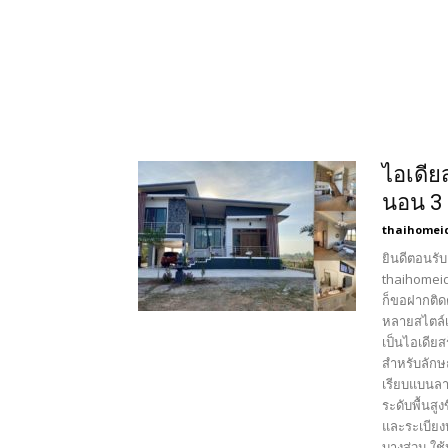
ไอเดียส
นอน 3 
thaihomei
ยินดีตอนรับ
thaihomeid
ก็ขอฝากติด
หลายสไตล์เ
เป็นไอเดียส
สำหรับลักษ
เรียบแบนลาด
ระดับพื้นสู
และระเบียง
บางส่วน ใช