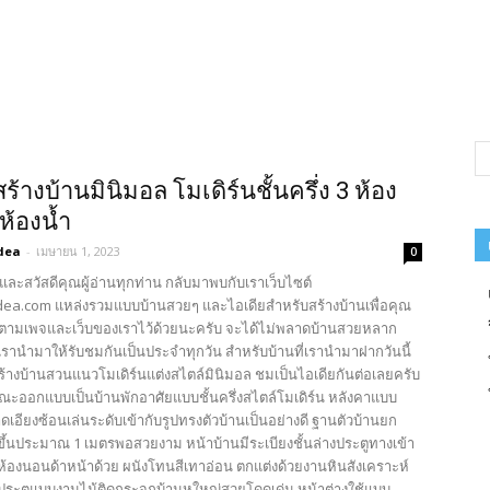
ร้างบ้านมินิมอล โมเดิร์นชั้นครึ่ง 3 ห้อง
ห้องน้ำ
dea
-
เมษายน 1, 2023
0
และสวัสดีคุณผู้อ่านทุกท่าน กลับมาพบกับเราเว็บไซต์
ea.com แหล่งรวมแบบบ้านสวยๆ และไอเดียสำหรับสร้างบ้านเพื่อคุณ
ตามเพจและเว็บของเราไว้ด้วยนะครับ จะได้ไม่พลาดบ้านสวยหลาก
รานำมาให้รับชมกันเป็นประจำทุกวัน สำหรับบ้านที่เรานำมาฝากวันนี้
ร้างบ้านสวนแนวโมเดิร์นแต่งสไตล์มินิมอล ชมเป็นไอเดียกันต่อเลยครับ
ณะออกแบบเป็นบ้านพักอาศัยแบบชั้นครึ่งสไตล์โมเดิร์น หลังคาแบบ
เอียงซ้อนเล่นระดับเข้ากับรูปทรงตัวบ้านเป็นอย่างดี ฐานตัวบ้านยก
งขึ้นประมาณ 1 เมตรพอสวยงาม หน้าบ้านมีระเบียงชั้นล่างประตูทางเข้า
ห้องนอนด้าหน้าด้วย ผนังโทนสีเทาอ่อน ตกแต่งด้วยงานหินสังเคราะห์
้ประตูแบบงานไม้ติดกระจกบ้านหใหญ่สวยโดดเด่น หน้าต่างใช้แบบ