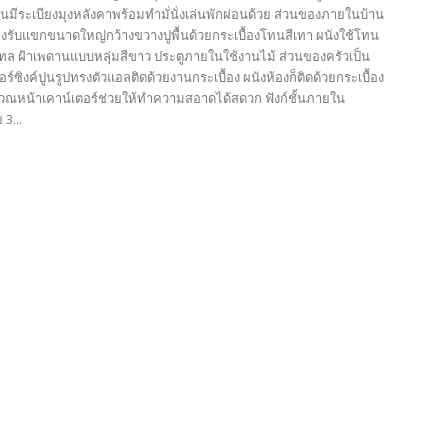
นมีระเบียงมุงหลังคาพร้อมทำมั่นั่งเล่นพักผ่อนด้วย ส่วนของภายในบ้าน
างรับแขกขนาดใหญ่กว้างขวางปูพื้นด้วยกระเบื้องโทนสีเทา ผนังใช้โทน
เทล ฝ้าเพดานแบบหลุ่มสีขาว ประตูภายในใช้งานไม้ ส่วนของครัวเป็น
ร์ซิงค์ปูนรูปทรงตัวแอลติดด้วยงานกระเบื้อง ผนังห้องก็ติดด้วยกระเบื้อง
เวณหน้าเคาน์เตอร์ช่วยให้ทำความสอาดได้สดวก ฟังก์ชั้นภายใน
3...