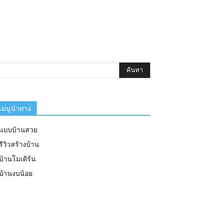
เมนูนำทาง
แบบบ้านสวย
รีวิวสร้างบ้าน
บ้านโมเดิร์น
บ้านงบน้อย