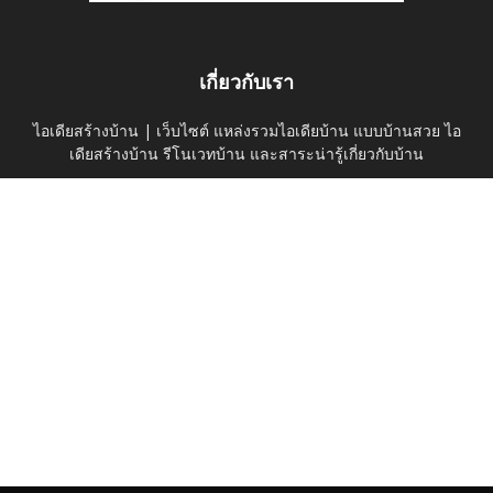
เกี่ยวกับเรา
ไอเดียสร้างบ้าน | เว็บไซต์ แหล่งรวมไอเดียบ้าน แบบบ้านสวย ไอ
เดียสร้างบ้าน รีโนเวทบ้าน และสาระน่ารู้เกี่ยวกับบ้าน
ติดต่อเรา:
thaihomeideas@gmail.com
ติดตามเราได้ที่
ค้นหาบนเว็บไซต์
ดูไอเดียบ้าน
บ้านและสวน
Privacy Policy
© thaihomeidea.com