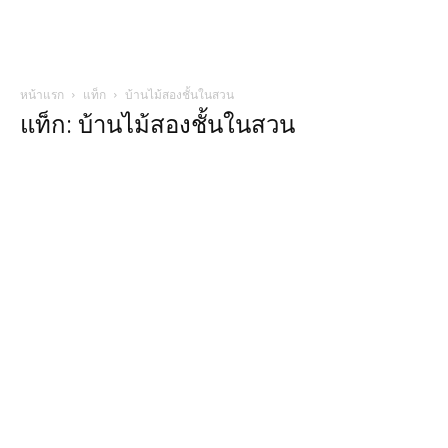
หน้าแรก
แท็ก
บ้านไม้สองชั้นในสวน
แท็ก: บ้านไม้สองชั้นในสวน