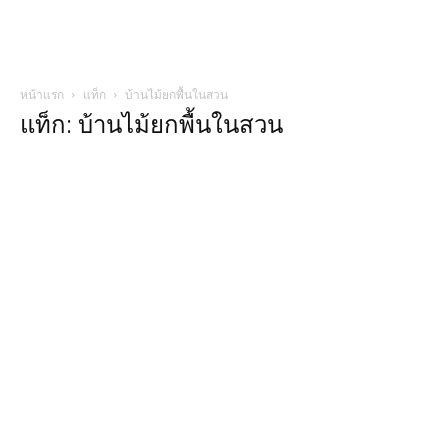
หน้าแรก
แท็ก
บ้านไม้ยกพื้นในสวน
แท็ก: บ้านไม้ยกพื้นในสวน