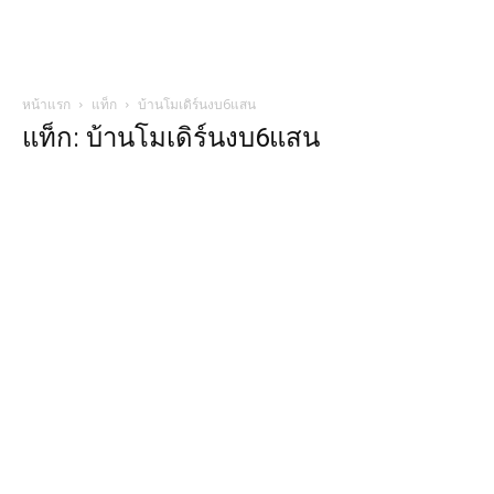
หน้าแรก
แท็ก
บ้านโมเดิร์นงบ6แสน
แท็ก: บ้านโมเดิร์นงบ6แสน