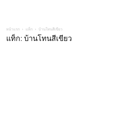
หน้าแรก
แท็ก
บ้านโทนสีเขียว
แท็ก: บ้านโทนสีเขียว