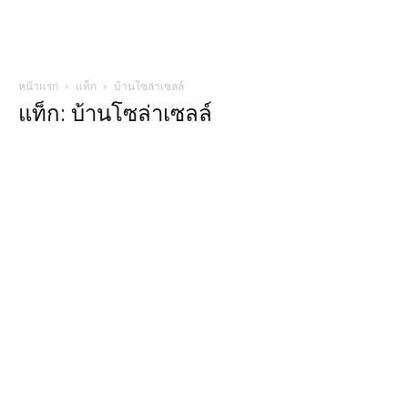
หน้าแรก
แท็ก
บ้านโซล่าเซลล์
แท็ก: บ้านโซล่าเซลล์