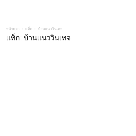
หน้าแรก
แท็ก
บ้านแนววินเทจ
แท็ก: บ้านแนววินเทจ