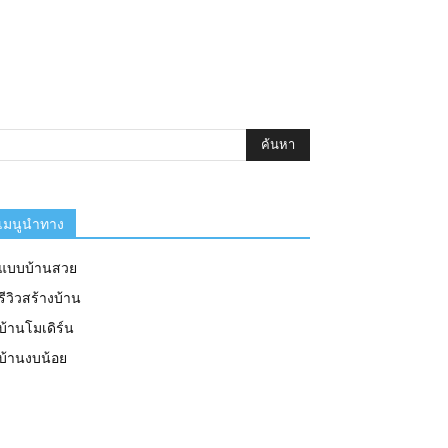
เมนูนำทาง
แบบบ้านสวย
รีวิวสร้างบ้าน
บ้านโมเดิร์น
บ้านงบน้อย