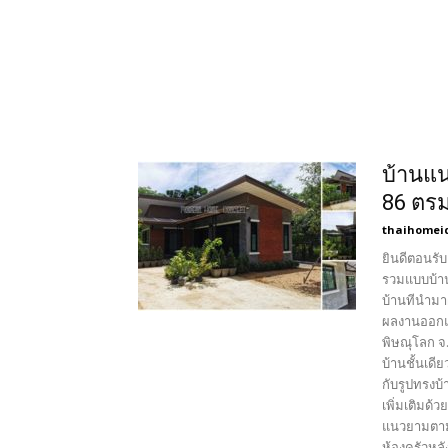
บ้านแน
86 ตรม
thaihomei
ยินดีตอนรับ
รวมแบบบ้า
บ้านทีนำมา
ผลงานออกแบ
พิษณุโลก จ
บ้านชั้นเด
กับรูปทรงบ
เพิ่มเติมด้
แนวยามตามรู
ห้องครัวหล