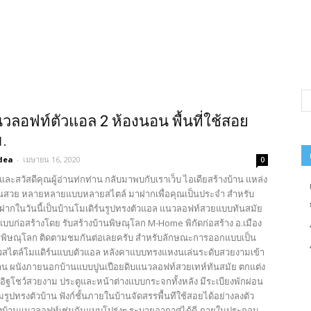
วลอฟท์ตัวแอล 2 ห้องนอน พื้นที่ใช้สอย
.
dea
-
เมษายน 16, 2020
0
และสวัสดีคุณผู้อ่านท่กท่าน กลับมาพบกับเราเว็บ ไอเดียสร้างบ้าน แหล่ง
นสวย หลายหลายแบบหลายสไตล์ มาฝากเพื่อคุณเป็นประจำ สำหรับ
ฝากในวันนี้เป็นบ้านโมเดิร์นรูปทรงตัวแอล แนวลอฟท์สวยแบบทันสมัย
บก่อสร้างโดย รับสร้างบ้านพิษณุโลก M-Home พิกัดก่อสร้าง อ.เมือง
.พิษณุโลก ติดตามชมกันต่อเลยครับ สำหรับลักษณะการออกแบบเป็น
ียวสไตล์โมเเดิร์นแบบตัวแอล หลังคาแบบทรงแหงนเล่นระดับสวยงามเข้า
้าน ผนังภายนอกบ้านแบบปูนเปือยดิบแนวลอฟท์สวยเทห์ทันสมัย ตกแต่ง
วยอิฐโชว์สวยงาม ประตูและหน้าต่างแบบกระจกทั้งหลัง มีระเบียงพักผ่อน
ปทรงตัวบ้าน ฟังก์ชั้นภายในบ้านจัดสรรพื้นทีใช้สอยได้อย่างลงตัว
ังบ้านแนวลอฟท์เช่นกันแบบโปร่งๆ ระบายอากาศได้ดี ภายในประกอบ