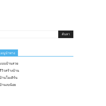
เมนูนำทาง
แบบบ้านสวย
รีวิวสร้างบ้าน
บ้านโมเดิร์น
บ้านงบน้อย