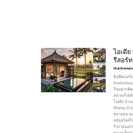
ไอเดีย
รีสอร์ท
thaihomei
ยินดีตอนรับ
thaihomeid
ก็ขอฝากติด
หลายสไตล์เ
ไอเดีย บ้าน
ลักษณะบ้านเ
หลายหลายแบ
สมัยสไตล์โ
วิวภายนอกบ้
ขนาดเล็กสว