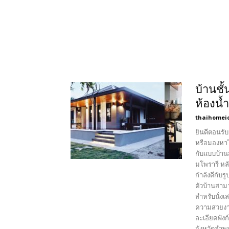
บ้านชั
ห้องน้
thaihomei
ยินดีตอนรับ
หรือมองหาไอ
กับแบบบ้าน
มโพรารี่ หล
กำลังดีกับ
ตัวบ้านสามา
สำหรับนั่งเ
ความสวยงาน
ละเอียดฟังก
จังหวัดลำพ