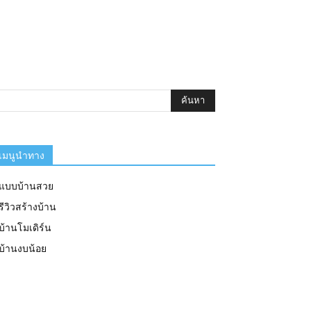
เมนูนำทาง
แบบบ้านสวย
รีวิวสร้างบ้าน
บ้านโมเดิร์น
บ้านงบน้อย