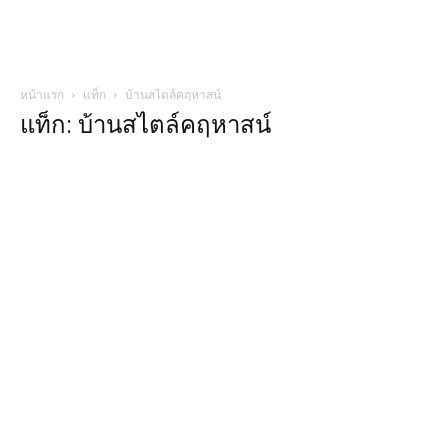
หน้าแรก
แท็ก
บ้านสไตล์คฤหาสน์
แท็ก: บ้านสไตล์คฤหาสน์