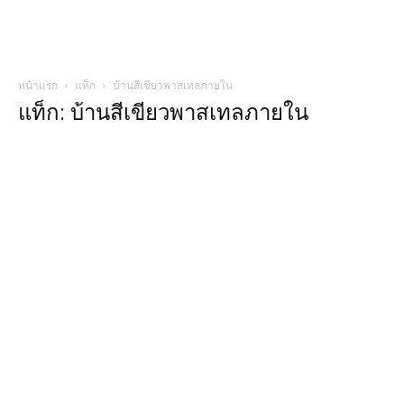
หน้าแรก
แท็ก
บ้านสีเขียวพาสเทลภายใน
แท็ก: บ้านสีเขียวพาสเทลภายใน