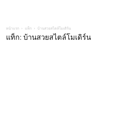
หน้าแรก
แท็ก
บ้านสวยสไตล์โมเดิร์น
แท็ก: บ้านสวยสไตล์โมเดิร์น