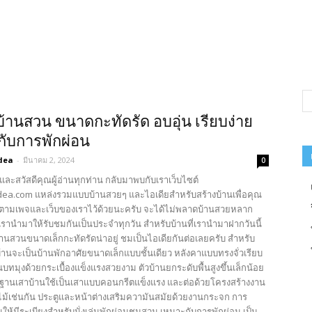
บ้านสวน ขนาดกะทัดรัด อบอุ่น เรียบง่าย
ับการพักผ่อน
dea
-
มีนาคม 2, 2024
0
และสวัสดีคุณผู้อ่านทุกท่าน กลับมาพบกับเราเว็บไซต์
ea.com แหล่งรวมแบบบ้านสวยๆ และไอเดียสำหรับสร้างบ้านเพื่อคุณ
ตามเพจและเว็บของเราไว้ด้วยนะครับ จะได้ไม่พลาดบ้านสวยหลาก
รานำมาให้รับชมกันเป็นประจำทุกวัน สำหรับบ้านที่เรานำมาฝากวันนี้
้านสวนขนาดเล็กกะทัดรัดน่าอยู่ ชมเป็นไอเดียกันต่อเลยครับ สำหรับ
้านจะเป็นบ้านพักอาศัยขนาดเล็กแบบชั้นเดียว หลังคาแบบทรงจั่วเรียบ
บทมุงด้วยกระเบื้องแข็งแรงสวยงาม ตัวบ้านยกระดับพื้นสูงขึ้นเล็กน้อย
านเสาบ้านใช้เป็นเสาแบบคอนกรีตแข็งแรง และต่อด้วยโครงสร้างงาน
ไม้เช่นกัน ประตูและหน้าต่างเสริมความันสมัยด้วยงานกระจก การ
ให้มีระเบียงสำหรับนั่งเล่นพักผ่อนชมสวน เหมาะกับการพักผ่อน เป็น