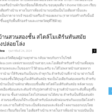
วนหรือบ้านพักวัยเกษียณก็ดีเช่นกัน ขอบคุณที่มา ihome108.com เรียบ
เดียสร้างบ้าน ทางเว็บเราเพียงนำมาแบ่งปันเป็นไอเดียเท่านั้นและ
เป็นราคาจากเจ้าของบ้านหรือเจ้าของผลงาน (ราคาก่อสร้างจริงนั้นมี
ึ้นอยู่กับพื้นที่ก่อสร้างและเกรดวัสดุที่ใช้ด้วย)
บ้านสวนสองชั้น สไตล์โมเดิร์นทันสมัย
ูงปล่อยโล่ง
dea
-
กุมภาพันธ์ 24, 2024
0
และสวัสดีคุณผู้อ่านทุกท่าน กลับมาพบกับเราเว็บไซต์
ea.com แหล่งรวมแบบบ้านสวยๆ และไอเดียสำหรับสร้างบ้านเพื่อคุณ
ตามเพจและเว็บของเราไว้ด้วยนะครับ จะได้ไม่พลาดบ้านสวยหลาก
รานำมาให้รับชมกันเป็นประจำทุกวัน สำหรับบ้านที่เรานำมาฝากวันนี้
้านสองชั้นใต้ถุนสูงโมเดิร์นทันสมัย ชมเป็นไอเดียกันต่อเลยครับ สำหรับ
้านเป็นบ้านพักอาศัยแบบชั้นเดียวสไตล์โมเดิร์นทันสมัย หลังคาแบบ
เอียงซ้อนเล่นระดับเข้ากับรูปทรงตัวบ้าน ฐานตัวบ้านยกระดับพื้นสูงขึ้น
วยงาม ชั้นล่างปล่อยโล่งโปร่งลมผ่านได้สบาย สำหรับเป็นที่นั่งเล่นพัก
สวนของชั้นบนก็มีระเบียงสำหรับนั่งเล่นพักผ่อนเช่นกันแบบเปิดโล่งทำ
นตก และภายในตัวบ้านจะเป็นห้องนอนและห้องน้ำ ผลงานออกแบบโดย
itect เรียบเรียงโดย ไอเดียสร้างบ้าน ทางเว็บเราเพียงนำมาแบ่งปันเป็น