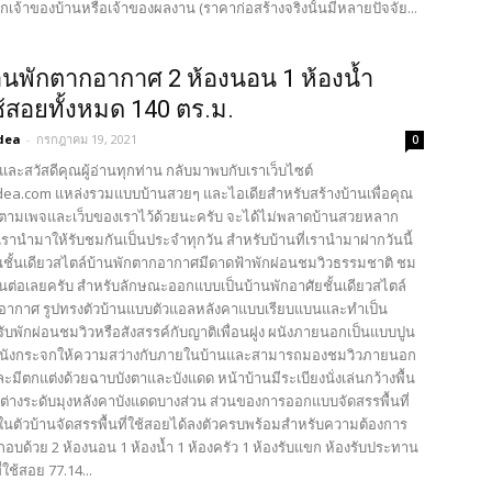
เจ้าของบ้านหรือเจ้าของผลงาน (ราคาก่อสร้างจริงนั้นมีหลายปัจจัย...
นพักตากอากาศ 2 ห้องนอน 1 ห้องน้ำ
ใช้สอยทั้งหมด 140 ตร.ม.
dea
-
กรกฎาคม 19, 2021
0
และสวัสดีคุณผู้อ่านทุกท่าน กลับมาพบกับเราเว็บไซต์
ea.com แหล่งรวมแบบบ้านสวยๆ และไอเดียสำหรับสร้างบ้านเพื่อคุณ
ตามเพจและเว็บของเราไว้ด้วยนะครับ จะได้ไม่พลาดบ้านสวยหลาก
รานำมาให้รับชมกันเป็นประจำทุกวัน สำหรับบ้านที่เรานำมาฝากวันนี้
นชั้นเดียวสไตล์บ้านพักตากอากาศมีดาดฟ้าพักผ่อนชมวิวธรรมชาติ ชม
กันต่อเลยครับ สำหรับลักษณะออกแบบเป็นบ้านพักอาศัยชั้นเดียวสไตล์
อากาศ รูปทรงตัวบ้านแบบตัวแอลหลังคาแบบเรียบแบนและทำเป็น
ับพักผ่อนชมวิวหรือสังสรรค์กับญาติเพื่อนฝูง ผนังภายนอกเป็นแบบปูน
นังกระจกให้ความสว่างกับภายในบ้านและสามารถมองชมวิวภายนอก
ละมีตกแต่งด้วยฉาบบังตาและบังแดด หน้าบ้านมีระเบียงนั่งเล่นกว้างพื้น
ต่างระดับมุงหลังคาบังแดดบางส่วน ส่วนของการออกแบบจัดสรรพื้นที่
นตัวบ้านจัดสรรพื้นที่ใช้สอยได้ลงตัวครบพร้อมสำหรับความต้องการ
ะกอบด้วย 2 ห้องนอน 1 ห้องน้ำ 1 ห้องครัว 1 ห้องรับแขก ห้องรับประทาน
่ใช้สอย 77.14...