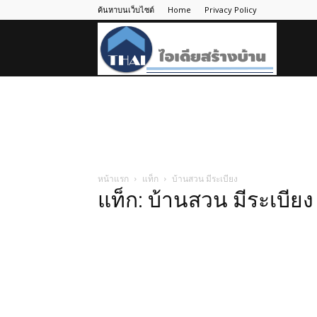
ค้นหาบนเว็บไซต์
Home
Privacy Policy
ไอ
เดีย
สร้าง
หน้าแรก
แท็ก
บ้านสวน มีระเบียง
แท็ก: บ้านสวน มีระเบียง
บ้าน