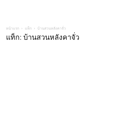
หน้าแรก
แท็ก
บ้านสวนหลังคาจั่ว
แท็ก: บ้านสวนหลังคาจั่ว