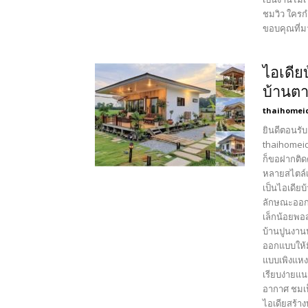
ชมวิว ใครก
ขอบคุณที่มา
ไอเดีย
บ้านต
thaihomei
ยินดีตอนรับ
thaihomeid
ก็ขอฝากติด
หลายสไตล์เ
เป็นไอเดีย
ลักษณะออกแ
เล็กน้อยพอ
บ้านปูนงาน
ออกแบบให้มี
แบบเพิงแหงน
เรียบง่ายแ
อากาศ ชมเป
ไอเดียสร้าง