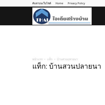
ค้นหาบนเว็บไซต์
Home
Privacy Policy
ไอ
เดีย
สร้าง
หน้าแรก
แท็ก
บ้านสวนปลายนา
แท็ก: บ้านสวนปลายนา
บ้าน