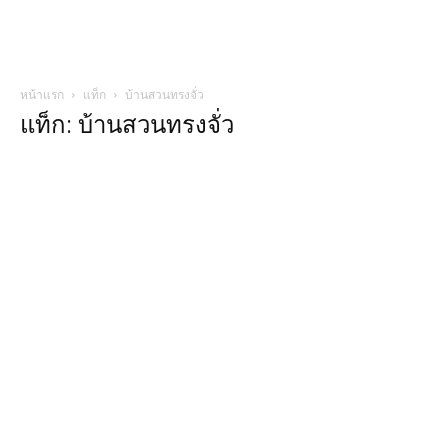
หน้าแรก
แท็ก
บ้านสวนทรงจั่ว
แท็ก: บ้านสวนทรงจั่ว