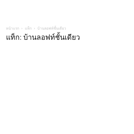
หน้าแรก
แท็ก
บ้านลอฟท์ชั้นเดียว
แท็ก: บ้านลอฟท์ชั้นเดียว