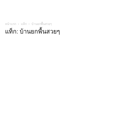
หน้าแรก
แท็ก
บ้านยกพื้นสวยๆ
แท็ก: บ้านยกพื้นสวยๆ