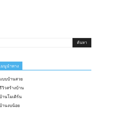
เมนูนำทาง
แบบบ้านสวย
รีวิวสร้างบ้าน
บ้านโมเดิร์น
บ้านงบน้อย