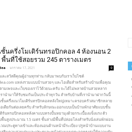
ชั้นครึ่งโมเดิร์นทรอปิกคอล 4 ห้องนอน 2
ำ พื้นที่ใช้สอยรวม 245 ตารางเมตร
dea
-
มกราคม 17, 2021
0
และสวัสดีคุณผู้อ่านทุกท่าน กลับมาพบกับเราเว็บไซต์
ea.com แหล่งรวมแบบบ้านสวยๆ และไอเดียสำหรับสร้างบ้านเพื่อคุณ
ตามเพจและเว็บของเราไว้ด้วยนะครับ จะได้ไม่พลาดบ้านสวยหลาก
รานำมาให้รับชมกันเป็นประจำทุกวัน สำหรับบ้านที่เรานำมาฝากวันนี้
นชั้นครึ่งแนวโมเดิร์นทรปิกคอลหลังใหญ่เหมาะครอบครัวสมาชิกหลาย
อเดียกันต่อเลยครับ สำหรับลักษณะออกแบบเป็นบ้านพักอาศัยแบบชั้น
เดิร์นทรอปิกคอลหลังคาแบบทรงปั้นหยามุงด้วยกระเบื้องแข็งแรง ตัว
พื้นสูงประมาณ 1.5 เมตร ชั้นล่างมีพื้นที่ปล่อยโล่งสำหรับนั่งเล่นพักผ่อน
ิเวณประตูทางเข้าและห้องนอนด้านหน้ามีระเบียง ปรูหน้าบ้านแบบงาน
เสริมควมสวยเด่นและประตูและหน้าต่างแบบกระจกทรงสูงให้ความทัน