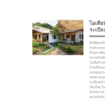
ไอเดีย
ระเบีย
thaihomei
ยินดีตอนรับ
thaihomeid
ก็ขอฝากติด
หลายสไตล์เ
ไอเดียบ้าน
บ้านเป็นแบบ
แบบปูนฉาบเ
หลังคาแบบท
ระเบียงหน้า
เรียงโดย ไอ
สำหรับราคา
หลายปัจจัย ข