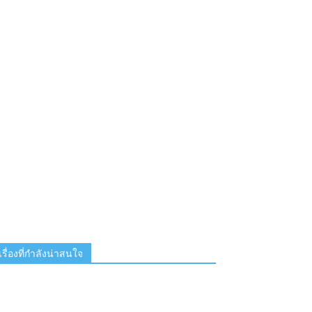
เรื่องที่กำลังน่าสนใจ