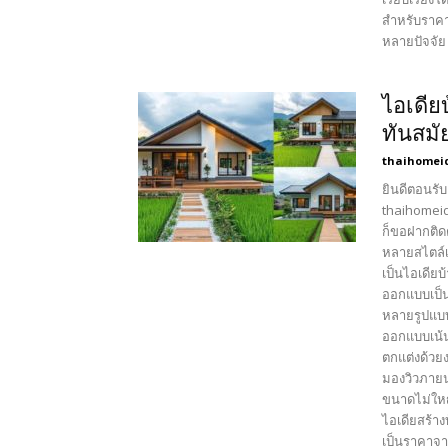
สำหรับราคา
หลายปัจจัย ข
ไอเดีย
ทันสมั
thaihomei
ยินดีตอนรับ
thaihomeid
ก็ขอฝากติด
หลายสไตล์เ
เป็นไอเดีย
ออกแบบเป็น
หลายรูปแบบ
ออกแบบเน้นใ
ตกแต่งด้ว
มองวิวภายน
ขนาดไม่ใหญ
ไอเดียสร้าง
เป็นราคาจา