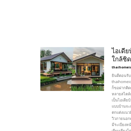
ไอเดีย
ใกล้ชิ
thaihomei
ยินดีตอนรับ
thaihomeid
ก็ขอฝากติด
หลายสไตล์เ
เป็นไอเดีย
แบบบ้านจะเ
ตกแต่งแนวม
วิวภายนอกต
มีระเบียงหน
เรียบเรียงโ