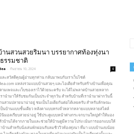
บ้านสวนสวยริมนา บรรยากาศท้องทุ่งนา
ดธรรมชาติ
dea
-
กันยายน 10, 2024
0
และสวัสดีคุณผู้อ่านทุกท่าน กลับมาพบกับเราเว็บไซต์
ea.com แหล่งรวมแบบบ้านสวยๆ และไอเดียสำหรับสร้างบ้านเพื่อคุณ
ตามเพจและเว็บของเราไว้ด้วยนะครับ จะได้ไม่พลาดบ้านสวยหลาก
รานำมาให้รับชมกันเป็นประจำทุกวัน สำหรับบ้านที่เรานำมาฝากวันนี้
บ้านสวนปลายนาน่าอยู่ ชมเป็นไอเดียกันต่อได้เลยครับ สำหรับลักษณะ
ป็นบ้านแบบชั้นเดียว หลังคาแบบทรงจั่วหลากหลายแบบหลายสไตล์
ินิมอลเรียบสวยน่าอยู่ ใช้ประตูแบบหน้าต่างกระจกบานใหญ่ทำให้มอง
ัวบ้านได้จากภายในและช่วยให้บ้านดูมีความโปร่ง เน้นการออกแบบให้
้าบ้านสำหรับนั่งเล่นพักผ่อนรับลมชิววิวท้องทุ่งนา ที่มา แบบบ้านงบน้อย
ดย ไอเดียสร้างบ้าน ทางเว็บเราเพียงนำมาแบ่งปันเป็นไอเดียเท่านั้นและ