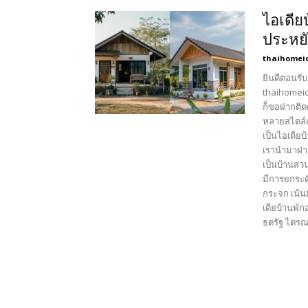
ไอเดีย
ประหย
thaihomei
ยินดีตอนรับ
thaihomeid
ก็ขอฝากติด
หลายสไตล์เ
เป็นไอเดียบ
เรานำมาฝาก
เป็นบ้านสว
มีการยกระด
กระจก เน้นม
เดียบ้านพั
ธตรัฐ ไตรณร