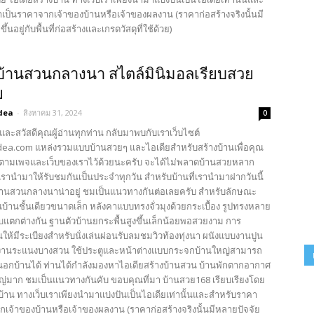
เป็นราคาจากเจ้าของบ้านหรือเจ้าของผลงาน (ราคาก่อสร้างจริงนั้นมี
ึ้นอยู่กับพื้นที่ก่อสร้างและเกรดวัสดุที่ใช้ด้วย)
บ้านสวนกลางนา สไตล์มินิมอลเรียบสวย
ย
dea
-
สิงหาคม 31, 2024
0
และสวัสดีคุณผู้อ่านทุกท่าน กลับมาพบกับเราเว็บไซต์
ea.com แหล่งรวมแบบบ้านสวยๆ และไอเดียสำหรับสร้างบ้านเพื่อคุณ
ตามเพจและเว็บของเราไว้ด้วยนะครับ จะได้ไม่พลาดบ้านสวยหลาก
รานำมาให้รับชมกันเป็นประจำทุกวัน สำหรับบ้านที่เรานำมาฝากวันนี้
บ้านสวนกลางนาน่าอยู่ ชมเป็นแนวทางกันต่อเลยครับ สำหรับลักษณะ
บ้านชั้นเดียวขนาดเล็ก หลังคาแบบทรงจั่วมุงด้วยกระเบื้อง รูปทรงหลาย
แตกต่างกัน ฐานตัวบ้านยกระพื้นสูงขึ้นเล็กน้อยพอสวยงาม การ
ห้มีระเบียงสำหรับนั่งเล่นผ่อนรับลมชมวิวท้องทุ่งนา ผนังแบบงานปูน
ยงานระแนงบางสวน ใช้ประตูและหน้าต่างแบบกระจกบ้านใหญ่สามารถ
อกบ้านได้ ท่านได้กำลังมองหาไอเดียสร้างบ้านสวน บ้านพักตากอากาศ
่มาก ชมเป็นแนวทางกันคับ ขอบคุณที่มา บ้านสวย168 เรียบเรียงโดย
บ้าน ทางเว็บเราเพียงนำมาแบ่งปันเป็นไอเดียเท่านั้นและสำหรับราคา
กเจ้าของบ้านหรือเจ้าของผลงาน (ราคาก่อสร้างจริงนั้นมีหลายปัจจัย