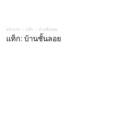
หน้าแรก
แท็ก
บ้านชั้นลอย
แท็ก: บ้านชั้นลอย