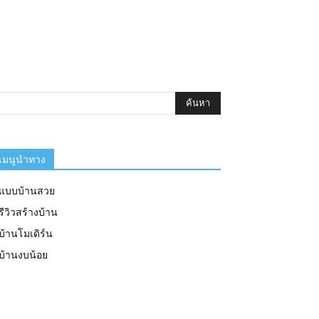
เมนูนำทาง
แบบบ้านสวย
รีวิวสร้างบ้าน
บ้านโมเดิร์น
บ้านงบน้อย