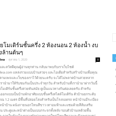
โมเดิร์นชั้นครึ่ง 2 ห้องนอน ​2 ห้องน้ำ งบ
างล้านต้นๆ
dea
-
ตุลาคม 1, 2020
0
และสวัสดีคุณผู้อ่านทุกท่าน กลับมาพบกับเราเว็บไซต์
ea.com แหล่งรวมแบบบ้านสวยๆ และไอเดียสำหรับสร้างบ้านเพื่อคุณ
ตามเพจและเว็บของเราไว้ด้วยนะครับ จะได้ไม่พลาดบ้านสวยหลาก
รานำมาให้รับชมกันเป็นประจำทุกวัน สำหรับบ้านที่เรานำมาฝากวันนี้
โมเดิร์นชั้นครึ่งสวยทันสมัย ดูเป็นแนวทางกันต่อเลยครับ สำหรับ
ออกแบบเป็นบ้านพักอาศัยแบบชั้นครึ่งสไตล์โมเดิร์น ตัวบ้านยกระดับ
าณ 1.2 เมตร มีพื้นที่ปล่อยโล่งสำหรับเป็นโรงจอดรถ หน้าบ้านมีระเบียง
ูหน้าบ้าน ผนังภายนอกโทนสีขาว เทาอมฟ้าและแซมด้วยสีส้มเสริม
น ประตูและหน้าต่างเป็นแบบกระจกทั้งหลัง รอบตัวบ้านเทด้วยพื้น
วย ภายในห้องโถงกลางพักผ่อนขนาดใหญ๋โทนสีขาวและฝ้าเพดานรูป