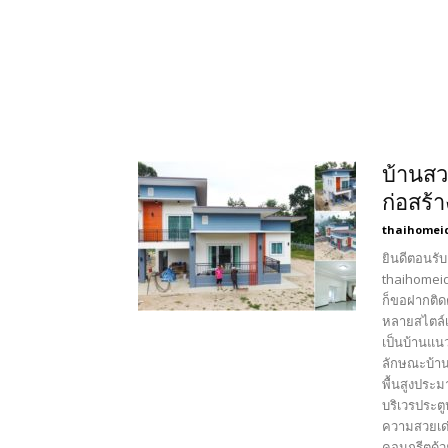
บ้านสวย
ก่อสร้
thaihomei
ยินดีตอนรับ
thaihomeid
ก็ขอฝากติด
หลายสไตล์เ
เป็นบ้านแนว
ลักษณะบ้าน
พื้นสูงประม
บริเวรประต
ความสวยเด่
คอนกรีตด้