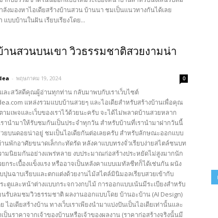
ำลังมองหาไอเดียสร้างบ้านสวน บ้านนา ชมเป็นแนวทางกันได้เลย
 แบบบ้านในฝัน เรียบเรียงโดย...
บ้านสวนบนเขา วิวธรรมชาติสวยงามน่า
dea
-
พฤษภาคม 19, 2024
0
และสวัสดีคุณผู้อ่านทุกท่าน กลับมาพบกับเราเว็บไซต์
ea.com แหล่งรวมแบบบ้านสวยๆ และไอเดียสำหรับสร้างบ้านเพื่อคุณ
ตามเพจและเว็บของเราไว้ด้วยนะครับ จะได้ไม่พลาดบ้านสวยหลาก
รานำมาให้รับชมกันเป็นประจำทุกวัน สำหรับบ้านที่เรานำมาฝากวันนี้
สวยบนดอยน่าอยู่ ชมเป็นไอเดียกันต่อเลยครับ สำหรับลักษณะออกแบบ
บ้านพักอาศัยขนาดเล็กกะทัดรัด หลังคาแบบทรงจั่วเรียบง่ายสไตล์ชนบท
ับความนิยมกันอย่างแพร่หลาย งบประมาณก่อสร้างประหยัดไม่สูงมากนัก
วยกระเบื้องแข็งแรง หรืออาจเป็นหลังคาแบบเมทัลชีทก็ได้เช่นกัน ผนัง
ุนฉาบเรียบและตกแต่งด้วยงานไม้สไตล์มินิมอลเรียบสวยเข้ากับ
ระตูและหน้าต่างแบบกระจกวงกบไม้ การออกแบบเน้นมีระเบียงสำหรับ
กผ่อนรับลมชมวิวธรรมชาติ ผลงานออกแบบโดย บ้านอะบ้าน (AI Design)
ดย ไอเดียสร้างบ้าน ทางเว็บเราเพียงนำมาแบ่งปันเป็นไอเดียเท่านั้นและ
เป็นราคาจากเจ้าของบ้านหรือเจ้าของผลงาน (ราคาก่อสร้างจริงนั้นมี