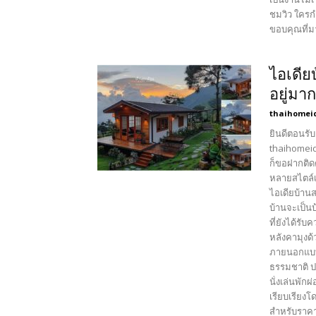
ชมวิว ใครก
ขอบคุณที่มา
ไอเดีย
อยู่มาก
thaihomei
ยินดีตอนรับ
thaihomeid
ก็ขอฝากติด
หลายสไตล์เ
ไอเดียบ้าน
บ้านจะเป็น
ที่ยังได้ร
หลังคามุงด้
ภายนอกแบบป
ธรรมชาติ ป
นั่งเล่นพั
เรียบเรียงโ
สำหรับราคา