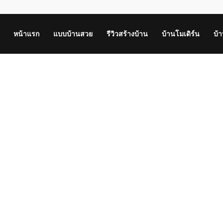
หน้าแรก
แบบบ้านสวย
รีวิวสร้างบ้าน
บ้านโมเดิร์น
บ้