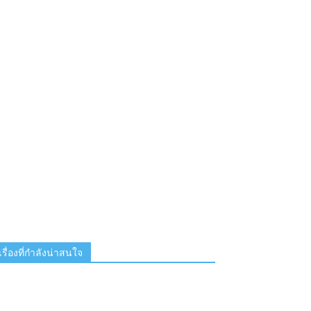
เรื่องที่กำลังน่าสนใจ