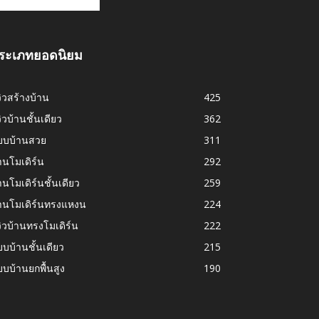
ระเภทยอดนิยม
วิวสร้างบ้าน
425
วิวบ้านชั้นเดียว
362
บบบ้านสวย
311
านโมเดิร์น
292
านโมเดิร์นชั้นเดียว
259
้านโมเดิร์นทรงแหงน
224
วิวบ้านทรงโมเดิร์น
222
บบ้านชั้นเดียว
215
บบ้านยกพื้นสูง
190