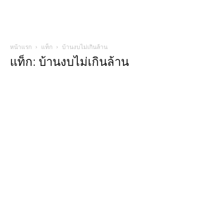
หน้าแรก
แท็ก
บ้านงบไม่เกินล้าน
แท็ก: บ้านงบไม่เกินล้าน