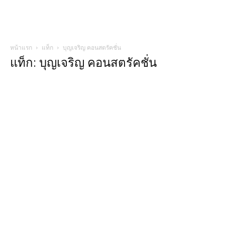
หน้าแรก
แท็ก
บุญเจริญ คอนสตรัคชั่น
แท็ก: บุญเจริญ คอนสตรัคชั่น