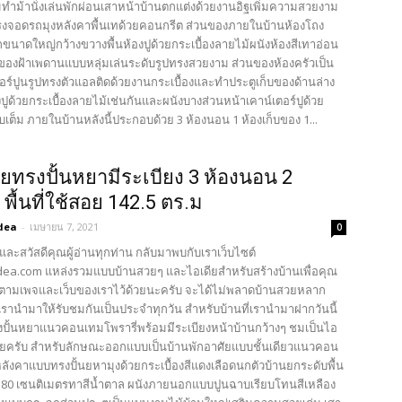
มทำม้านั่งเล่นพักผ่อนเสาหน้าบ้านตกแต่งด้วยงานอิฐเพิ่มความสวยงาม
รงจอดรถมุงหลังคาพื้นเทด้วยคอนกรีต ส่วนของภายในบ้านห้องโถง
ขนาดใหญ่กว้างขวางพื้นห้องปูด้วยกระเบื้องลายไม้ผนังห้องสีเทาอ่อน
วของฝ้าเพดานแบบหลุ่มเล่นระดับรูปทรงสวยงาม ส่วนของห้องครัวเป็น
อร์ปูนรูปทรงตัวแอลติดด้วยงานกระเบื้องและทำประตูเก็บของด้านล่าง
องปูด้วยกระเบื้องลายไม้เช่นกันและผนังบางส่วนหน้าเคาน์เตอร์ปูด้วย
บเต็ม ภายในบ้านหลังนี้ประกอบด้วย 3 ห้องนอน 1 ห้อง​เก็บของ​ 1...
ยทรงปั้นหยามีระเบียง 3 ห้องนอน 2
 พื้นที่ใช้สอย 142.5 ตร.ม
dea
-
เมษายน 7, 2021
0
และสวัสดีคุณผู้อ่านทุกท่าน กลับมาพบกับเราเว็บไซต์
ea.com แหล่งรวมแบบบ้านสวยๆ และไอเดียสำหรับสร้างบ้านเพื่อคุณ
ตามเพจและเว็บของเราไว้ด้วยนะครับ จะได้ไม่พลาดบ้านสวยหลาก
รานำมาให้รับชมกันเป็นประจำทุกวัน สำหรับบ้านที่เรานำมาฝากวันนี้
ปั้นหยาแนวคอนเทมโพรารี่พร้อมมีระเบียงหน้าบ้านกว้างๆ ชมเป็นไอ
เลยครับ สำหรับลักษณะออกแบบเป็นบ้านพักอาศัยแบบชั้นเดียวแนวคอน
ลังคาแบบทรงปั้นยหามุงด้วยกระเบื้องสีแดงเลือดนกตัวบ้านยกระดับพื้น
80 เซนติเมตรทาสีน้ำตาล ผนังภายนอกแบบปูนฉาบเรียบโทนสีเหลือง