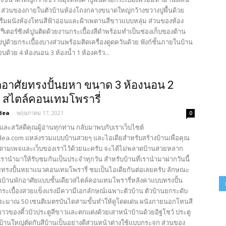
ย ส่วนของภายในตัวบ้านห้องโถงกลางขนาดใหญ่กว้างขวางปูพื้นด้วย
ีครีมผนังห้องโทนสีฟ้าอ่อนและฝ้าเพดานสีขาวแบบหลุ่ม ส่วนของห้อง
ืเตอร์ซิงค์ปูนติดด้วยงานกระเบื้องสีดำพร้อมทำเป็นช่องเก็บของด้าน
องปูด้วยกระเบื้องบางส่วนพร้อมติดเครื่องดูดควันด้วย ฟังก์ชั้นภายในบ้าน
อบด้วย 4 ห้องนอน 3 ห้องน้ำ 1 ห้องครัว...
กอาศัยทรงปั้นยหา ขนาด 3 ห้องนอน 2​
ำ สไตล์คอนเทมโพรารี่
dea
-
พฤษภาคม 17, 2021
0
และสวัสดีคุณผู้อ่านทุกท่าน กลับมาพบกับเราเว็บไซต์
ea.com แหล่งรวมแบบบ้านสวยๆ และไอเดียสำหรับสร้างบ้านเพื่อคุณ
ตามเพจและเว็บของเราไว้ด้วยนะครับ จะได้ไม่พลาดบ้านสวยหลาก
รานำมาให้รับชมกันเป็นประจำทุกวัน สำหรับบ้านที่เรานำมาฝากวันนี้
ยทรงปั้นหยาแนวคอนเทมโพรารี่ ชมเป็นไอเดียกันต่อเลยครับ ลักษณะ
บ้านพักอาศัยแบบชั้นเดียวสไตล์คอนเทมโพรารี่หลังคาแบบทรงปั้น
กระเบื้องสวยแข็งแรงมีความีเอกลํกษณ์เฉพาะตัวบ้าน ตัวบ้านยกระดับ
ประมาณ 50 เซนติเมตรบันไดสามขั้นทำให้ดูโดดเด่น ผนังภายนอกโทนสี
ขาวของคิ้วบัวประตูสีขาวและตกแต่งด้วยเสาหน้าบ้านด้วยอิฐโชว์ ประตู
บ้านใหญ่ตัดกับสีบ้านเป็นอย่างดีส่วนหน้าต่างใช้แบบกระจก ส่วนของ