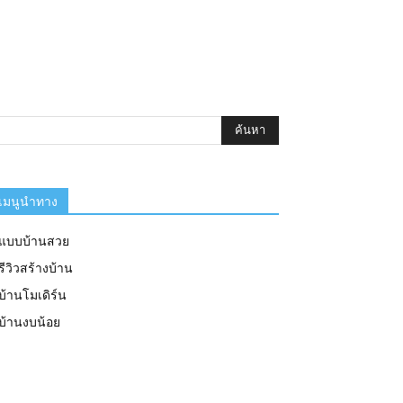
เมนูนำทาง
แบบบ้านสวย
รีวิวสร้างบ้าน
บ้านโมเดิร์น
บ้านงบน้อย