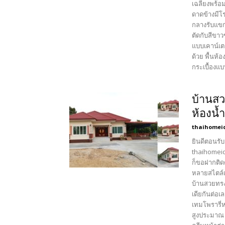
เฉลียงพร้อ
ดาดข้างมีโ
กลางรับแขก
ตัดกับสีขา
แบบเคาน์เต
ด้วย พื้นห้
กระเบื้องแบ
บ้านสว
ห้องน้ำ
thaihomei
ยินดีตอนรับ
thaihomeid
ก็ขอฝากติด
หลายสไตล์เ
บ้านสวยทรง
เดียกันต่อ
เทมโพรารี่ห
สูงประมาณ 