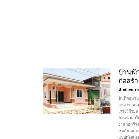
บ้านพั
ก่อสร้
thaihomei
ยินดีตอนรับ
แหล่งรวมแบ
เราไว้ด้วย
บ้านนำมาให้
งานก่อสร้า
ชมกันเลยคร
แบบเพิงแหงน