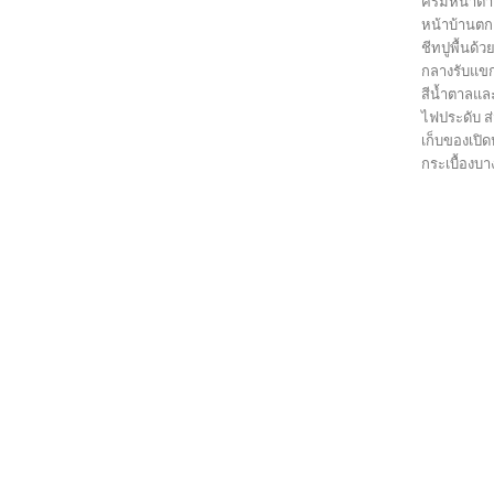
ครีมหน้าต่
หน้าบ้านตกแ
ชีทปูพื้นด้
กลางรับแขกข
สีน้ำตาลแล
ไฟประดับ ส
เก็บของเปิด
กระเบื้องบา