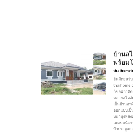
บ้านสไ
พร้อม
thaihomei
ยินดีตอนรับ
thaihomeid
ก็ขอฝากติด
หลายสไตล์เ
เป็นบ้านอา
ออกแบบเป็น
หยามุงหลัง
เมตร ผนังภ
บัวประตูแล