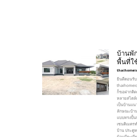
บ้านพั
พื้นที
thaihomei
ยินดีตอนรับ
thaihomeid
ก็ขอฝากติด
หลายสไตล์เ
เป็นบ้านแน
ลักษณะบ้าน
แบบทรงปั้น
เซนติเมตรท
บ้าน ประตู
บ้านมีระเบี