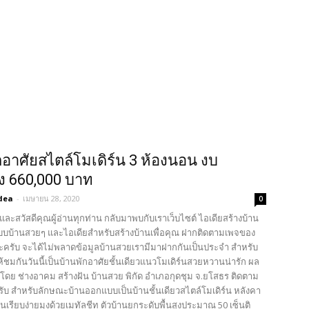
กอาศัยสไตล์โมเดิร์น 3 ห้องนอน งบ
าง 660,000 บาท
dea
-
เมษายน 28, 2020
0
และสวัสดีคุณผู้อ่านทุกท่าน กลับมาพบกับเราเว็บไซต์ ไอเดียสร้างบ้าน
บบ้านสวยๆ และไอเดียสำหรับสร้างบ้านเพื่อคุณ ฝากติดตามเพจของ
นะครับ จะได้ไม่พลาดข้อมูลบ้านสวยเรามีมาฝากกันเป็นประจำ สำหรับ
ชมกันวันนี้เป็นบ้านพักอาศัยชั้นเดียวแนวโมเดิร์นสวยหวานน่ารัก ผล
งโดย ช่างอาคม สร้างฝัน บ้านสวย พิกัด อำเภอกุดชุม จ.ยโสธร ติดตาม
ับ สำหรับลักษณะบ้านออกแบบเป็นบ้านชั้นเดียวสไตล์โมเดิร์น หลังคา
เรียบง่ายมุงด้วยเมทัลชีท ตัวบ้านยกระดับพื้นสูงประมาณ 50 เซ็นติ