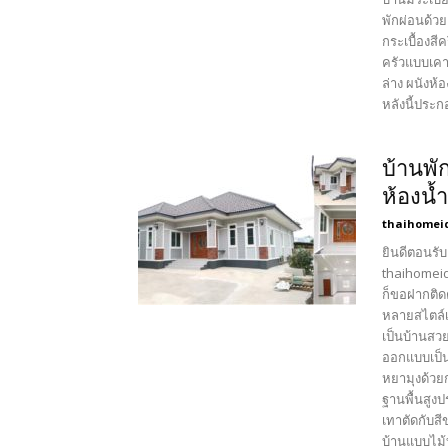
พักผ่อนด้ว
กระเบื้องส
ครัวแบบเคาฯ
ล่าง ผนังห้
หลังนี้ประก
บ้านพั
ห้องน้
thaihomei
ยินดีตอนรับ
thaihomeid
ก็ขอฝากติด
หลายสไตล์เ
เป็นบ้านสว
ออกแบบเป็น
หยามุงด้วย
ฐานพื้นสูง
เทาตัดกับสี
บ้านแบบไม้