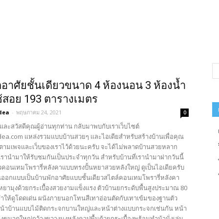
กอาศัยชั้นเดียวขนาด 4 ห้องนอน 3 ห้องน้ำ
่ใช้สอย 193 ตารางเมตร
dea
-
พฤษภาคม 24, 2021
0
และสวัสดีคุณผู้อ่านทุกท่าน กลับมาพบกับเราเว็บไซต์
ea.com แหล่งรวมแบบบ้านสวยๆ และไอเดียสำหรับสร้างบ้านเพื่อคุณ
ตามเพจและเว็บของเราไว้ด้วยนะครับ จะได้ไม่พลาดบ้านสวยหลาก
รานำมาให้รับชมกันเป็นประจำทุกวัน สำหรับบ้านที่เรานำมาฝากวันนี้
วคอนเทมโพรารี่หลังคาแบบทรงปั้นหยาสวยหลังใหญ่ ดูเป็นไอเดียครับ
ออกแบบเป็นบ้านพักอาศัยแบบชั้นเดียวสไตล์คอนเทมโพรารี่หลังคา
หยามุงด้วยกระเบื้องสวยงามแข็งแรง ตัวบ้านยกระดับพื้นสูงประมาณ 80
ำให้ดูโดดเด่น ผนังภายนอกโทนสีเทาอ่อนตัดกับเทาเข้มของฐานตัว
หน้าบ้านแบบไม้ติดกระจกบานใหญ่และหน้าต่างแบบกระจกเช่นกัน หน้า
ยงขนาดใหญ่กว้างขวางมุงหลังคาปูพื้นด้วยกระเบื้องพร้อมทำม้านั่งเล่น