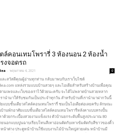
ตล์คอนเทมโพรารี่ 3 ห้องนอน 2 ห้องน้ำ
โรงจอดรถ
dea
-
พฤษภาคม 4, 2021
0
และสวัสดีคุณผู้อ่านทุกท่าน กลับมาพบกับเราเว็บไซต์
ea.com แหล่งรวมแบบบ้านสวยๆ และไอเดียสำหรับสร้างบ้านเพื่อคุณ
ตามเพจและเว็บของเราไว้ด้วยนะครับ จะได้ไม่พลาดบ้านสวยหลาก
รานำมาให้รับชมกันเป็นประจำทุกวัน สำหรับบ้านที่เรานำมาฝากวันนี้
ศัยแบบชั้นเดียวสไตล์คอนเทมโพรารี่ ชมเป็นไอเดียต่อเลยครับ ลักษณะ
บ้านพักอาศัยแบบชั้นเดียวสไตล์คอนเทมโพรารี่หลังคาแบบทรงปั้น
คาด้วยกระเบื้องสวยงามแข็งแรง ตัวบ้านยกระดับพื้นสูงประมาณ 80
ายนอกแบบปูนฉาบเรียบโทนสีเทาอ่อนตัดกับเทาเข้มตัดกับสีขาวของคิ้ว
ะหน้าต่าง ประตูหน้าบ้านใช้แบบงานไม้บ้านใหญ่สวยเด่น หน้าบ้านมี