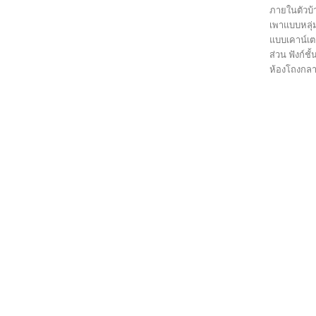
ภายในตัวบ้
เพาแบบหลุ่ม
แบบเคาน์เตอ
ส่วน ฟังก์ช
ห้องโถงกลาง