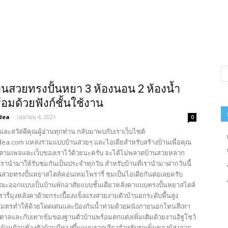
นสวยทรงปั้นหยา 3 ห้องนอน 2 ห้องน้ำ
อมด้วยฟังก์ชั้นใช้งาน
dea
-
เมษายน 4, 2021
0
และสวัสดีคุณผู้อ่านทุกท่าน กลับมาพบกับเราเว็บไซต์
ea.com แหล่งรวมแบบบ้านสวยๆ และไอเดียสำหรับสร้างบ้านเพื่อคุณ
ตามเพจและเว็บของเราไว้ด้วยนะครับ จะได้ไม่พลาดบ้านสวยหลาก
รานำมาให้รับชมกันเป็นประจำทุกวัน สำหรับบ้านที่เรานำมาฝากวันนี้
นสวยทรงปั้นหยาสไตล์คอนเทมโพรารี่ ชมเป็นไอเดียกันต่อเลยครับ
ณะออกแบบเป็นบ้านพักอาศัยแบบชั้นเดียวหลังคาแบบทรงปั้นหยาสไตล์
รี่มุงหลังคาด้วยกระเบื้องแข็งแรงสวยงามตัวบ้านยกระดับพื้นสูง
มตรทำให้ด้วยโดดเด่นและป้องกันน้ำท่วมด้วยผนังภายนอกโทนสีเทา
้ำตาลและกับเทาเข้มของฐานตัวบ้านพร้อมตกแต่งเพิ่มเติมด้วยงานอิฐโชว์
้านด้านข้างตัวบ้านมีทางขึ้นแบบลาดเอียงสำหรับรถเข็นของผู้สูงอายุ