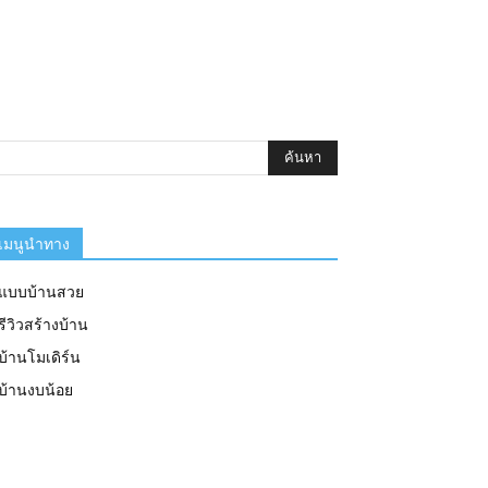
เมนูนำทาง
แบบบ้านสวย
รีวิวสร้างบ้าน
บ้านโมเดิร์น
บ้านงบน้อย