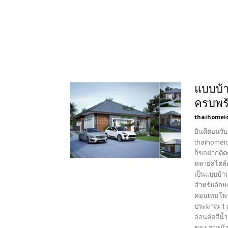
แบบบ้า
ครบพร้
thaihomei
ยินดีตอนรับ
thaihomeid
ก็ขอฝากติด
หลายสไตล์เ
เป็นแบบบ้า
สำหรับลักษ
คอนเทมโพรา
ประมาณ 1 เ
อ่อนตัดสีน
ของเสาหน้าบ