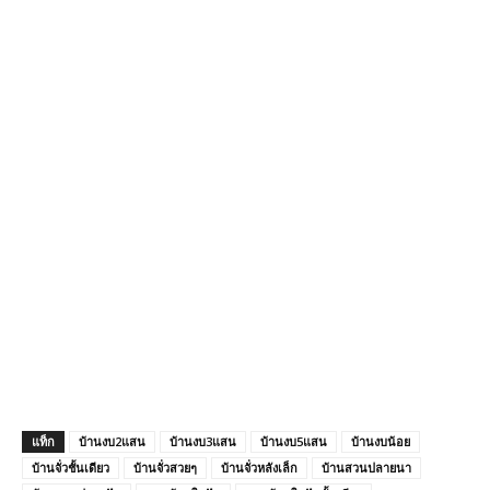
แท็ก
บ้านงบ2แสน
บ้านงบ3แสน
บ้านงบ5แสน
บ้านงบน้อย
บ้านจั่วชั้นเดียว
บ้านจั่วสวยๆ
บ้านจั่วหลังเล็ก
บ้านสวนปลายนา